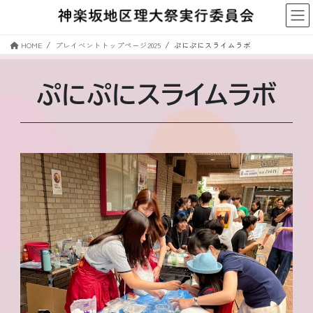
コ
ナ
ン
ビ
テ
ゲ
HOME
プレイべントトップページ2025
ぷにぷにスライムラボ
ン
ー
ツ
シ
へ
ョ
ぷにぷにスライムラボ
ス
ン
キ
に
ッ
移
プ
動